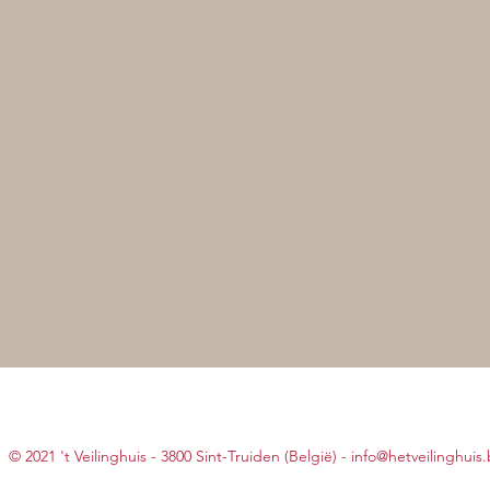
© 2021 't Veilinghuis - 3800 Sint-Truiden (België) -
info@hetveilinghuis