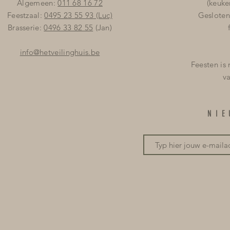
Algemeen:
011 68 16 72
(keuke
Feestzaal:
0495 23 55 93
(Luc)
Gesloten
Brasserie:
0496 33 82 55
(Jan)
info@hetveilinghuis.be
Feesten is
v
NI