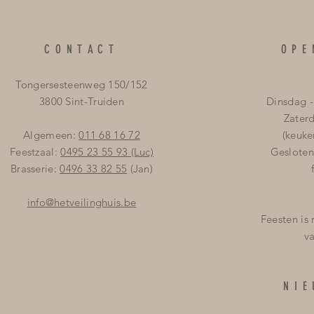
CONTACT
OPE
Tongersesteenweg 150/152
3800 Sint-Truiden
Dinsdag -
Zater
Algemeen:
011 68 16 72
(keuke
Feestzaal:
0495 23 55 93
(Luc)
Gesloten
Brasserie:
0496 33 82 55
(Jan)
info@hetveilinghuis.be
Feesten is
v
NI