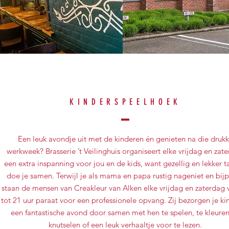
KINDERSPEELHOEK
Een leuk avondje uit met de kinderen én genieten na die druk
werkweek? Brasserie ’t Veilinghuis organiseert elke vrijdag en zat
een extra inspanning voor jou en de kids, want gezellig en lekker t
doe je samen. Terwijl je als mama en papa rustig nageniet en bijp
staan de mensen van Creakleur van Alken elke vrijdag en zaterdag 
tot 21 uur paraat voor een professionele opvang. Zij bezorgen je k
een fantastische avond door samen met hen te spelen, te kleuren
knutselen of een leuk verhaaltje voor te lezen.