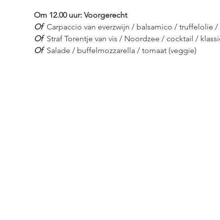
Om 12.00 uur: Voorgerecht
Of
Carpaccio van everzwijn / balsamico / truffelolie /
Of
Straf Torentje van vis / Noordzee / cocktail / klass
Of
Salade / buffelmozzarella / tomaat (veggie)
Vanaf 13.15 uur: Soep
Pompoensoep / spekjes
Vanaf 13.45 uur: Hoofdgerecht
Of
Hertenkalf / straffe kerstgroentjes / wildsaus / röst
Of
Zeebaars / fijne groentjes / witte wijnsaus / po
Of
Pasta / groentjes / mozzarella / basilicumolie (veg
14.45 uur: Straf dessert
Een buffetje van straffe desserts wordt jullie aan tafe
Koffie / thee / kerstgebak / chocomousse / panna cott
snoepertjes / slagroomsoesjes / ijs / duo van sausje