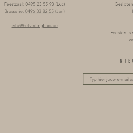
Feestzaal:
0495 23 55 93
(Luc)
Gesloten
Brasserie:
0496 33 82 55
(Jan)
info@hetveilinghuis.be
Feesten is
v
NI