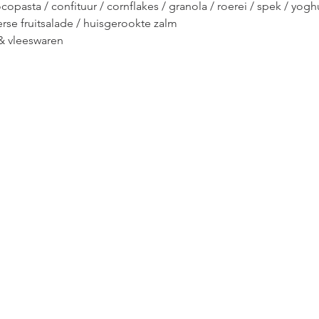
copasta / confituur / cornflakes / granola / roerei / spek / yoghu
rse fruitsalade / huisgerookte zalm
& vleeswaren