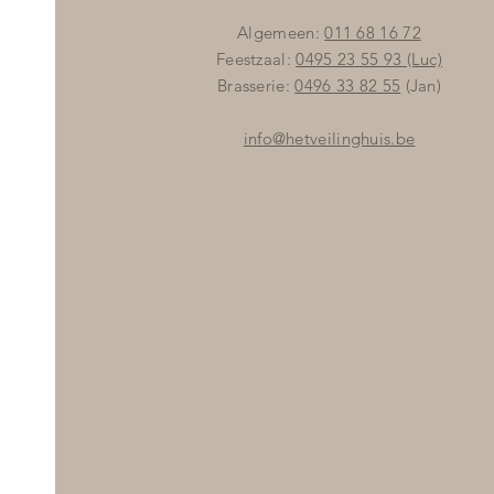
Algemeen:
011 68 16 72
Feestzaal:
0495 23 55 93
(Luc)
Brasserie:
0496 33 82 55
(Jan)
info@hetveilinghuis.be