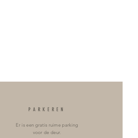
PARKEREN
Er is een gratis ruime parking
voor de deur.