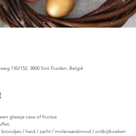
weg 150/152, 3800 Sint-Truiden, België
t
en glaasje cava of fructus
ffet:
e broodjes / hard / zacht / molenaarsbrood / ontbijtkoeken