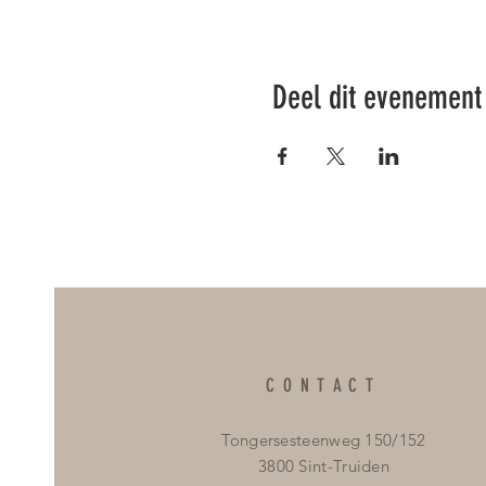
Deel dit evenement
CONTACT
Tongersesteenweg 150/152
3800 Sint-Truiden