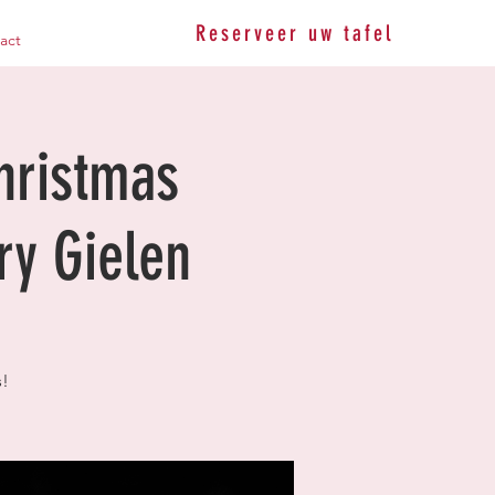
Reserveer uw tafel
act
hristmas
ry Gielen
!