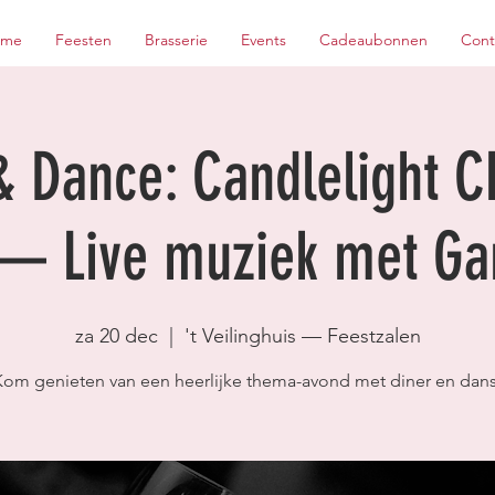
ome
Feesten
Brasserie
Events
Cadeaubonnen
Cont
& Dance: Candlelight C
— Live muziek met Ga
za 20 dec
  |  
't Veilinghuis — Feestzalen
Kom genieten van een heerlijke thema-avond met diner en dans