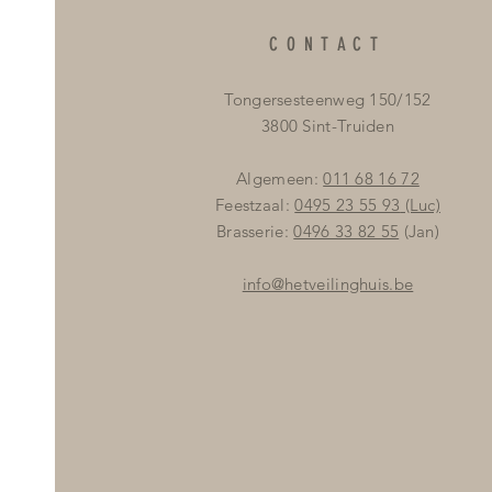
CONTACT
Tongersesteenweg 150/152
3800 Sint-Truiden
Algemeen:
011 68 16 72
Feestzaal:
0495 23 55 93
(Luc)
Brasserie:
0496 33 82 55
(Jan)
info@hetveilinghuis.be