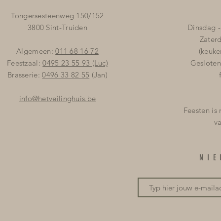
Tongersesteenweg 150/152
3800 Sint-Truiden
Dinsdag -
Zater
Algemeen:
011 68 16 72
(keuke
Feestzaal:
0495 23 55 93
(Luc)
Gesloten
Brasserie:
0496 33 82 55
(Jan)
info@hetveilinghuis.be
Feesten is
v
NI