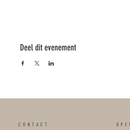
Deel dit evenement
CONTACT
OPE