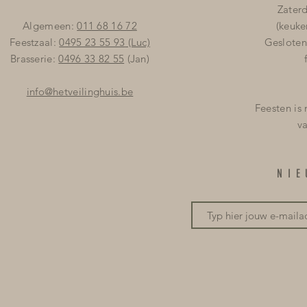
Zater
Algemeen:
011 68 16 72
(keuke
Feestzaal:
0495 23 55 93
(Luc)
Gesloten
Brasserie:
0496 33 82 55
(Jan)
info@hetveilinghuis.be
Feesten is
v
NI