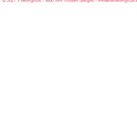
© 2021 't Veilinghuis - 3800 Sint-Truiden (België) -
info@hetveilinghuis